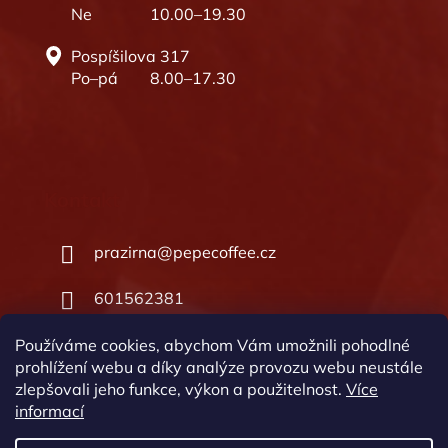
Ne
10.00–19.30
Pospíšilova 317
Po–pá
8.00–17.30
Kontakt
prazirna
@
pepecoffee.cz
601562381
601562381
Používáme cookies, abychom Vám umožnili pohodlné
prohlížení webu a díky analýze provozu webu neustále
zlepšovali jeho funkce, výkon a použitelnost.
Více
informací