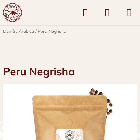
Přejít
Hledat
NÁKUPNÍ
na
KOŠÍK
obsah
Domů
/
Arabica
/
Peru Negrisha
Peru Negrisha