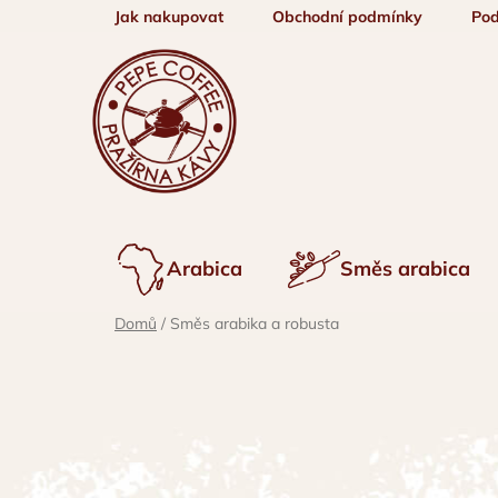
Přejít
Jak nakupovat
Obchodní podmínky
Pod
na
obsah
Arabica
Směs arabica
Domů
/
Směs arabika a robusta
P
o
s
t
r