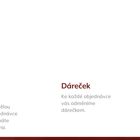
Dáreček
Ke každé objednávce
vás odměníme
vělou
dárečkem.
jednávce
máte
ma.