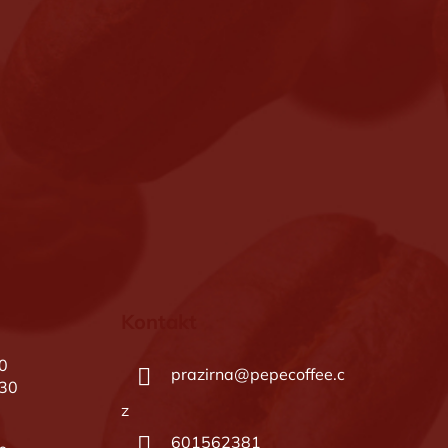
Kontakt
0
prazirna
@
pepecoffee.c
.30
z
601562381