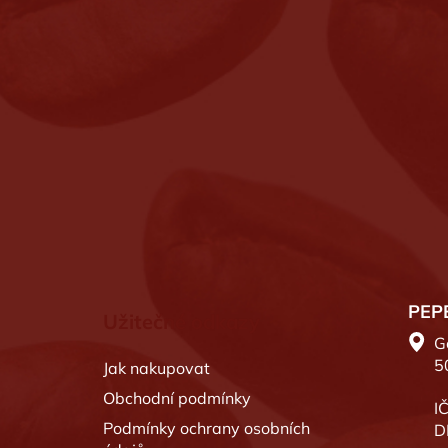
Z
á
p
a
t
í
PEPE
Užitečné odkazy
G
5
Jak nakupovat
Obchodní podmínky
I
Podmínky ochrany osobních
D