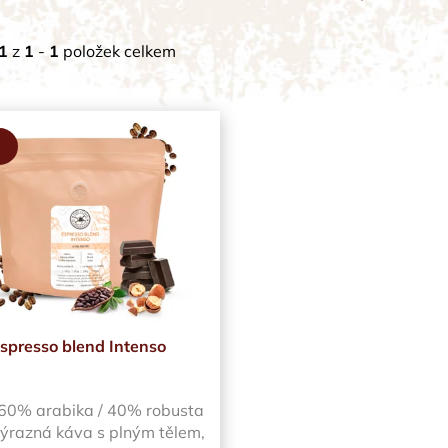
1
z
1
-
1
položek celkem
spresso blend Intenso
60% arabika / 40% robusta
výrazná káva s plným tělem,