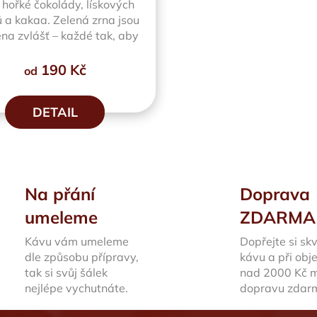
 hořké čokolády, lískových
ů a kakaa. Zelená zrna jsou
na zvlášť – každé tak, aby
výsledná...
190 Kč
od
DETAIL
O
v
l
Na přání
Doprava
á
d
umeleme
ZDARMA
a
Kávu vám umeleme
Dopřejte si sk
c
dle způsobu přípravy,
kávu a při ob
í
tak si svůj šálek
nad 2000 Kč 
p
nejlépe vychutnáte.
dopravu zdar
r
v